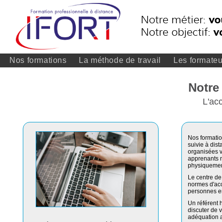
Nos formations
La méthode de travail
Les formateu
Notre 
L'acc
Nos formatio
suivie à dis
organisées v
apprenants 
physiquemen
Le centre de
normes d'acc
personnes en
Un référent 
discuter de v
adéquation a